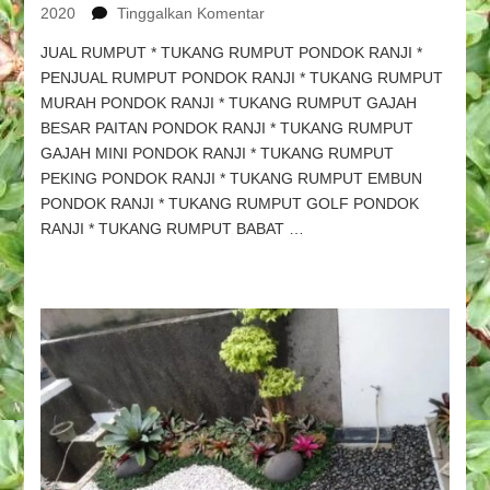
pada
2020
Tinggalkan Komentar
TUKANG
JUAL RUMPUT * TUKANG RUMPUT PONDOK RANJI *
TAMAN
PENJUAL RUMPUT PONDOK RANJI * TUKANG RUMPUT
PONDOK
MURAH PONDOK RANJI * TUKANG RUMPUT GAJAH
RANJI
&
BESAR PAITAN PONDOK RANJI * TUKANG RUMPUT
TUKANG
GAJAH MINI PONDOK RANJI * TUKANG RUMPUT
RUMPUT
PEKING PONDOK RANJI * TUKANG RUMPUT EMBUN
PONDOK
PONDOK RANJI * TUKANG RUMPUT GOLF PONDOK
RANJI,
RANJI * TUKANG RUMPUT BABAT …
PEMBUAT
TAMAN
PONDOK
RANJI