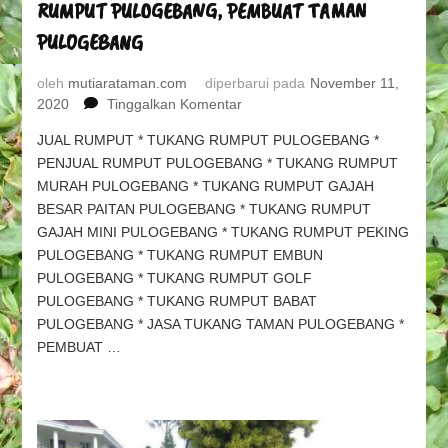
RUMPUT PULOGEBANG, PEMBUAT TAMAN
PULOGEBANG
oleh
mutiarataman.com
diperbarui pada
November 11,
pada
2020
Tinggalkan Komentar
TUKANG
JUAL RUMPUT * TUKANG RUMPUT PULOGEBANG *
TAMAN
PENJUAL RUMPUT PULOGEBANG * TUKANG RUMPUT
PULOGEBANG
MURAH PULOGEBANG * TUKANG RUMPUT GAJAH
&
TUKANG
BESAR PAITAN PULOGEBANG * TUKANG RUMPUT
RUMPUT
GAJAH MINI PULOGEBANG * TUKANG RUMPUT PEKING
PULOGEBANG,
PULOGEBANG * TUKANG RUMPUT EMBUN
PEMBUAT
PULOGEBANG * TUKANG RUMPUT GOLF
TAMAN
PULOGEBANG * TUKANG RUMPUT BABAT
PULOGEBANG
PULOGEBANG * JASA TUKANG TAMAN PULOGEBANG *
PEMBUAT …