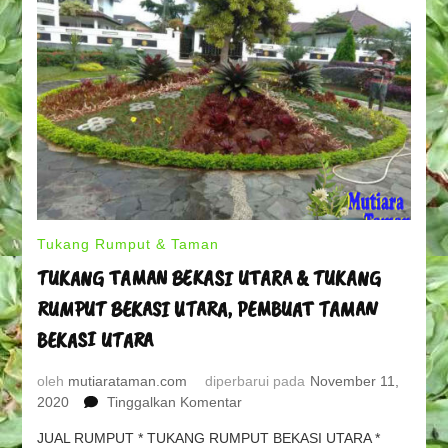
Tukang Rumput & Taman
TUKANG TAMAN BEKASI UTARA & TUKANG
RUMPUT BEKASI UTARA, PEMBUAT TAMAN
BEKASI UTARA
oleh
mutiarataman.com
diperbarui pada
November 11,
pada
2020
Tinggalkan Komentar
TUKANG
JUAL RUMPUT * TUKANG RUMPUT BEKASI UTARA *
TAMAN