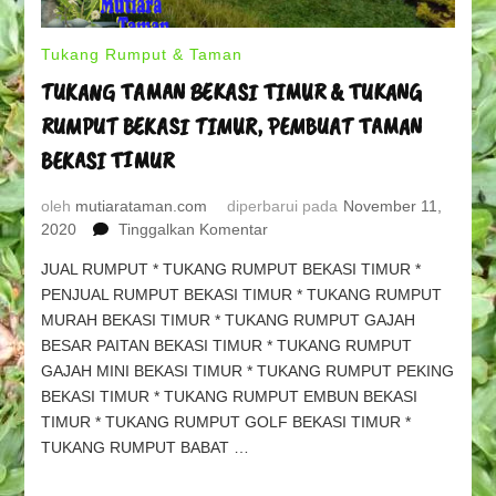
Tukang Rumput & Taman
TUKANG TAMAN BEKASI TIMUR & TUKANG
RUMPUT BEKASI TIMUR, PEMBUAT TAMAN
BEKASI TIMUR
oleh
mutiarataman.com
diperbarui pada
November 11,
pada
2020
Tinggalkan Komentar
TUKANG
JUAL RUMPUT * TUKANG RUMPUT BEKASI TIMUR *
TAMAN
PENJUAL RUMPUT BEKASI TIMUR * TUKANG RUMPUT
BEKASI
MURAH BEKASI TIMUR * TUKANG RUMPUT GAJAH
TIMUR
&
BESAR PAITAN BEKASI TIMUR * TUKANG RUMPUT
TUKANG
GAJAH MINI BEKASI TIMUR * TUKANG RUMPUT PEKING
RUMPUT
BEKASI TIMUR * TUKANG RUMPUT EMBUN BEKASI
BEKASI
TIMUR * TUKANG RUMPUT GOLF BEKASI TIMUR *
TIMUR,
TUKANG RUMPUT BABAT …
PEMBUAT
TAMAN