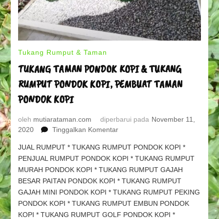
Tukang Rumput & Taman
TUKANG TAMAN PONDOK KOPI & TUKANG
RUMPUT PONDOK KOPI, PEMBUAT TAMAN
PONDOK KOPI
oleh
mutiarataman.com
diperbarui pada
November 11,
pada
2020
Tinggalkan Komentar
TUKANG
JUAL RUMPUT * TUKANG RUMPUT PONDOK KOPI *
TAMAN
PENJUAL RUMPUT PONDOK KOPI * TUKANG RUMPUT
PONDOK
MURAH PONDOK KOPI * TUKANG RUMPUT GAJAH
KOPI
&
BESAR PAITAN PONDOK KOPI * TUKANG RUMPUT
TUKANG
GAJAH MINI PONDOK KOPI * TUKANG RUMPUT PEKING
RUMPUT
PONDOK KOPI * TUKANG RUMPUT EMBUN PONDOK
PONDOK
KOPI * TUKANG RUMPUT GOLF PONDOK KOPI *