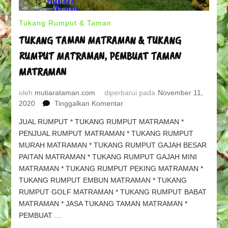
Tukang Rumput & Taman
TUKANG TAMAN MATRAMAN & TUKANG
RUMPUT MATRAMAN, PEMBUAT TAMAN
MATRAMAN
oleh
mutiarataman.com
diperbarui pada
November 11,
pada
2020
Tinggalkan Komentar
TUKANG
JUAL RUMPUT * TUKANG RUMPUT MATRAMAN *
TAMAN
PENJUAL RUMPUT MATRAMAN * TUKANG RUMPUT
MATRAMAN
MURAH MATRAMAN * TUKANG RUMPUT GAJAH BESAR
&
TUKANG
PAITAN MATRAMAN * TUKANG RUMPUT GAJAH MINI
RUMPUT
MATRAMAN * TUKANG RUMPUT PEKING MATRAMAN *
MATRAMAN,
TUKANG RUMPUT EMBUN MATRAMAN * TUKANG
PEMBUAT
RUMPUT GOLF MATRAMAN * TUKANG RUMPUT BABAT
TAMAN
MATRAMAN * JASA TUKANG TAMAN MATRAMAN *
MATRAMAN
PEMBUAT …