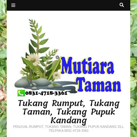
Tukang Rumput, Tukang
Taman, Tukang Pupuk
Kandang
PENJUAL RUMPUT, TUKANG TAMAN, TUKANG PUPUK KANDANG DLL
TELP/W.A 0831-4718-3361