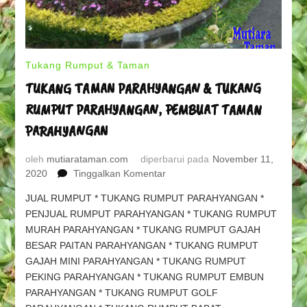
Tukang Rumput & Taman
TUKANG TAMAN PARAHYANGAN & TUKANG
RUMPUT PARAHYANGAN, PEMBUAT TAMAN
PARAHYANGAN
oleh
mutiarataman.com
diperbarui pada
November 11,
pada
2020
Tinggalkan Komentar
TUKANG
JUAL RUMPUT * TUKANG RUMPUT PARAHYANGAN *
TAMAN
PENJUAL RUMPUT PARAHYANGAN * TUKANG RUMPUT
PARAHYANGAN
MURAH PARAHYANGAN * TUKANG RUMPUT GAJAH
&
TUKANG
BESAR PAITAN PARAHYANGAN * TUKANG RUMPUT
RUMPUT
GAJAH MINI PARAHYANGAN * TUKANG RUMPUT
PARAHYANGAN,
PEKING PARAHYANGAN * TUKANG RUMPUT EMBUN
PEMBUAT
PARAHYANGAN * TUKANG RUMPUT GOLF
TAMAN