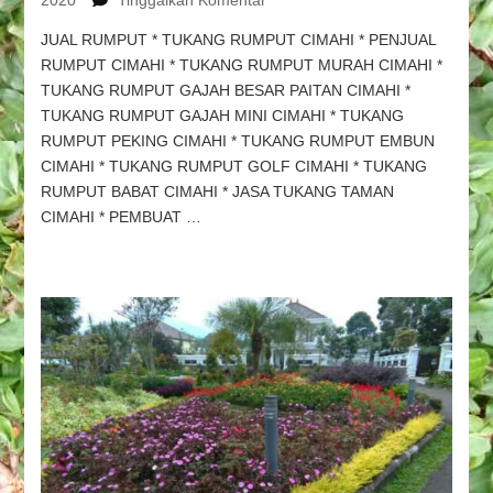
2020
Tinggalkan Komentar
TUKANG
JUAL RUMPUT * TUKANG RUMPUT CIMAHI * PENJUAL
TAMAN
RUMPUT CIMAHI * TUKANG RUMPUT MURAH CIMAHI *
CIMAHI
TUKANG RUMPUT GAJAH BESAR PAITAN CIMAHI *
&
TUKANG
TUKANG RUMPUT GAJAH MINI CIMAHI * TUKANG
RUMPUT
RUMPUT PEKING CIMAHI * TUKANG RUMPUT EMBUN
CIMAHI,
CIMAHI * TUKANG RUMPUT GOLF CIMAHI * TUKANG
PEMBUAT
RUMPUT BABAT CIMAHI * JASA TUKANG TAMAN
TAMAN
CIMAHI * PEMBUAT …
CIMAHI