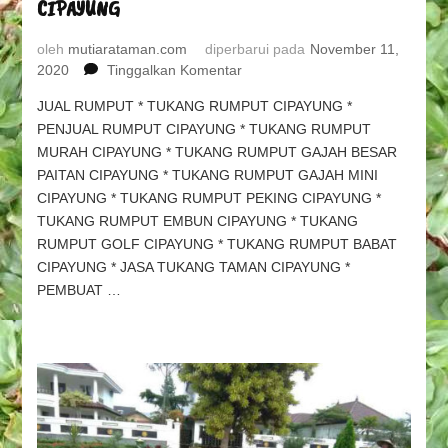
CIPAYUNG
oleh
mutiarataman.com
diperbarui pada
November 11,
pada
2020
Tinggalkan Komentar
TUKANG
JUAL RUMPUT * TUKANG RUMPUT CIPAYUNG *
TAMAN
PENJUAL RUMPUT CIPAYUNG * TUKANG RUMPUT
CIPAYUNG
MURAH CIPAYUNG * TUKANG RUMPUT GAJAH BESAR
&
TUKANG
PAITAN CIPAYUNG * TUKANG RUMPUT GAJAH MINI
RUMPUT
CIPAYUNG * TUKANG RUMPUT PEKING CIPAYUNG *
CIPAYUNG,
TUKANG RUMPUT EMBUN CIPAYUNG * TUKANG
PEMBUAT
RUMPUT GOLF CIPAYUNG * TUKANG RUMPUT BABAT
TAMAN
CIPAYUNG * JASA TUKANG TAMAN CIPAYUNG *
CIPAYUNG
PEMBUAT …