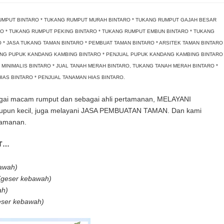
RUMPUT
DAN
RUMPUT BINTARO * TUKANG RUMPUT MURAH BINTARO * TUKANG RUMPUT GAJAH BESAR
TUKANG
ARO * TUKANG RUMPUT PEKING BINTARO * TUKANG RUMPUT EMBUN BINTARO * TUKANG
TAMAN
 * JASA TUKANG TAMAN BINTARO * PEMBUAT TAMAN BINTARO * ARSITEK TAMAN BINTARO
BINTARO,
UKANG PUPUK KANDANG KAMBING BINTARO * PENJUAL PUPUK KANDANG KAMBING BINTARO
PENJUAL
 MINIMALIS BINTARO * JUAL TANAH MERAH BINTARO, TUKANG TANAH MERAH BINTARO *
RUMPUT
IAS BINTARO * PENJUAL TANAMAN HIAS BINTARO.
BINTARO
BERPENGALAMAN
i macam rumput dan sebagai ahli pertamanan, MELAYANI
pun kecil, juga melayani JASA PEMBUATAN TAMAN. Dan kami
tamanan.
UT…
awah)
(geser kebawah)
ah)
eser kebawah)