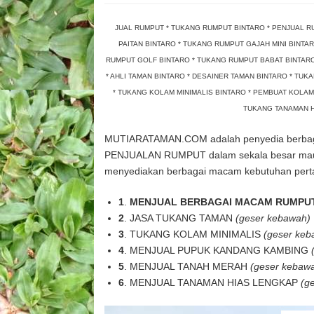
JUAL RUMPUT * TUKANG RUMPUT BINTARO * PENJUAL 
PAITAN BINTARO * TUKANG RUMPUT GAJAH MINI BINT
RUMPUT GOLF BINTARO * TUKANG RUMPUT BABAT BINTARO
* AHLI TAMAN BINTARO * DESAINER TAMAN BINTARO * T
* TUKANG KOLAM MINIMALIS BINTARO * PEMBUAT KOLAM
TUKANG TANAMAN H
MUTIARATAMAN.COM adalah penyedia berbaga
PENJUALAN RUMPUT dalam sekala besar mau
menyediakan berbagai macam kebutuhan per
1
.
MENJUAL BERBAGAI MACAM RUMP
2
. JASA TUKANG TAMAN
(geser kebawah)
3
. TUKANG KOLAM MINIMALIS
(geser keb
4
. MENJUAL PUPUK KANDANG KAMBING
5
. MENJUAL TANAH MERAH
(geser kebaw
6
. MENJUAL TANAMAN HIAS LENGKAP
(g