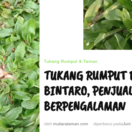
Tukang Rumput & Taman
TUKANG RUMPUT 
BINTARO, PENJUA
BERPENGALAMAN
oleh
mutiarataman.com
diperbarui pada
Juni