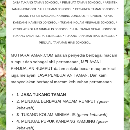
JASA TUKANG TAMAN JONGGOL * PEMBUAT TAMAN JONGGOL * ARSITEK
TAMAN
TAMAN JONGGOL * AHLI TAMAN JONGGOL * DESAINER TAMAN JONGGOL *
JONGGOL
TUKANG PUPUK KANDANG KAMBING JONGGOL * PENJUAL PUPUK
KANDANG KAMBING JONGGOL * TUKANG KOLAM MINIMALIS JONGGOL *
PEMBUAT KOLAM MINIMALIS JONGGOL * JUAL TANAH MERAH JONGGOL,
TUKANG TANAH MERAH JONGGOL * TUKANG TANAMAN HIAS JONGGOL *
PENJUAL TANAMAN HIAS JONGGOL.
MUTIARATAMAN.COM adalah penyedia berbagai macam
rumput dan sebagai ahli pertamanan, MELAYANI
PENJUALAN RUMPUT dalam sekala besar maupun kecil,
juga melayani JASA PEMBUATAN TAMAN. Dan kami
menyediakan berbagai macam kebutuhan pertamanan.
1
.
JASA TUKANG TAMAN
2. MENJUAL BERBAGAI MACAM RUMPUT
(geser
kebawah)
3
. TUKANG KOLAM MINIMALIS
(geser kebawah)
4
. MENJUAL PUPUK KANDANG KAMBING
(geser
kebawah)