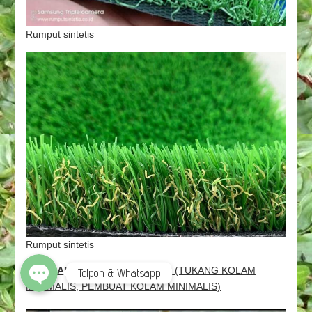
Rumput sintetis
Rumput sintetis
3
.
TUKANG KOLAM MINIMALIS
(TUKANG KOLAM
Telpon & Whatsapp
MINIMALIS, PEMBUAT KOLAM MINIMALIS)