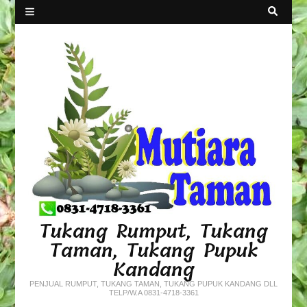
Tukang Rumput, Tukang
Taman, Tukang Pupuk
Kandang
PENJUAL RUMPUT, TUKANG TAMAN, TUKANG PUPUK KANDANG DLL
TELP/W.A 0831-4718-3361