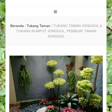
Beranda
/
Tukang Taman
/
TUKANG TAMAN JONGGOL &
TUKANG RUMPUT JONGGOL, PEMBUAT TAMAN
JONGGOL